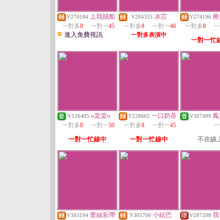
上我賊船
冰芯
療
V270184
V284355
V274196
一對多
8
一對一
45
一對多
8
一對一
40
一對多
8
一
進入免費視訊
一對多表演中
一對一忙
o棠棠o
一口奶茶
鳳
V126405
V228665
V307499
一對多
8
一對一
50
一對多
8
一對一
45
一
一對一忙線中
一對一忙線中
不在線
蕾絲彩帶
小結巴
我
V303194
V305700
V287208